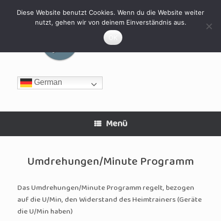
Zum
Inhalt
Diese Website benutzt Cookies. Wenn du die Website weiter
springen
nutzt, gehen wir von deinem Einverständnis aus.
MyHomeFIT
OK
German
Menü
Umdrehungen/Minute Programm
Das Umdrehungen/Minute Programm regelt, bezogen
auf die U/Min, den Widerstand des Heimtrainers (Geräte
die U/Min haben)