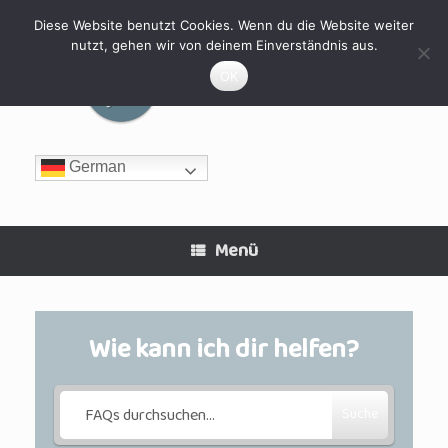
Zum
Inhalt
Diese Website benutzt Cookies. Wenn du die Website weiter
springen
nutzt, gehen wir von deinem Einverständnis aus.
MyHomeFIT
OK
German
Menü
Wie kann ich dir helfen?
Suche