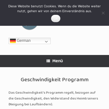
Zum
Inhalt
Diese Website benutzt Cookies. Wenn du die Website weiter
springen
nutzt, gehen wir von deinem Einverständnis aus.
MyHomeFIT
OK
German
Menü
Geschwindigkeit Programm
Das Geschwindigkeit's Programm regelt, bezogen auf
die Geschwindigkeit, den Widerstand des Heimtrainers
(Neigung bei Laufbändern).