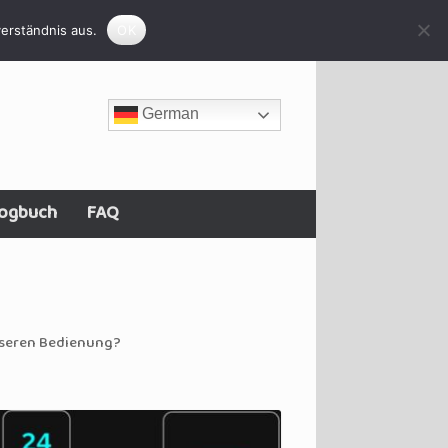
erständnis aus.
OK
German
ogbuch
FAQ
sseren Bedienung?