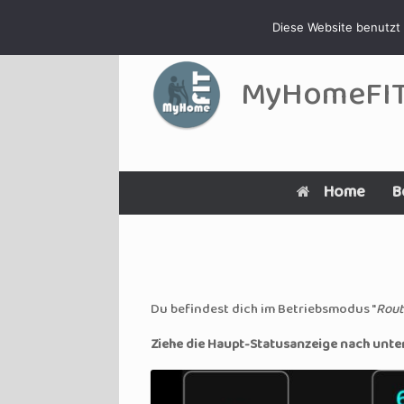
Zum
Diese Website benutzt 
Inhalt
springen
MyHomeFI
Home
B
Du befindest dich im Betriebsmodus "
Rou
Ziehe die Haupt-Statusanzeige nach unten