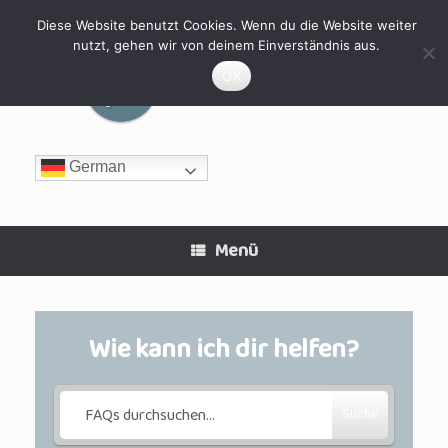
Zum
Inhalt
Diese Website benutzt Cookies. Wenn du die Website weiter
springen
nutzt, gehen wir von deinem Einverständnis aus.
MyHomeFIT
OK
German
Menü
Wie kann ich dir helfen?
Suche