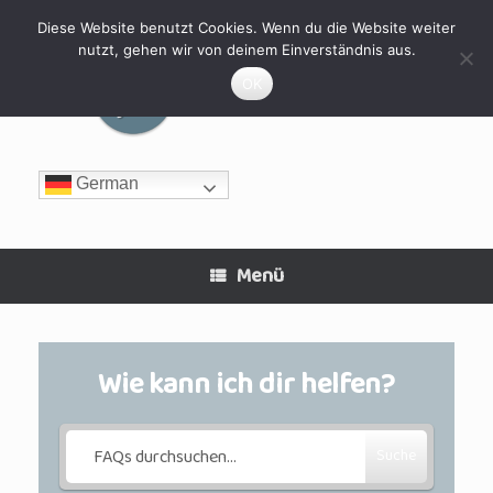
Zum
Inhalt
Diese Website benutzt Cookies. Wenn du die Website weiter
springen
nutzt, gehen wir von deinem Einverständnis aus.
MyHomeFIT
OK
German
Menü
Wie kann ich dir helfen?
Suche