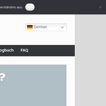
erständnis aus.
OK
German
ogbuch
FAQ
n?