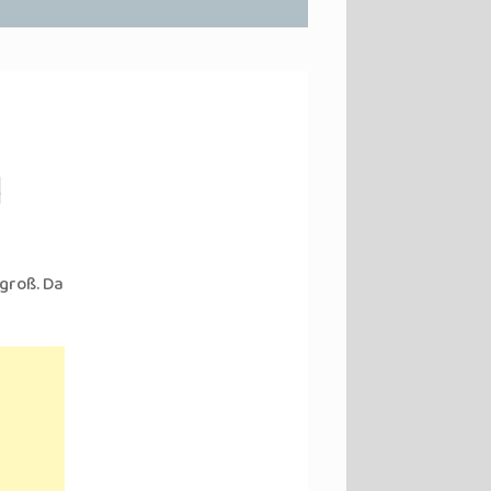
l
 groß. Da