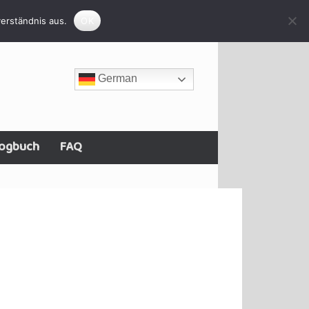
erständnis aus.
OK
German
ogbuch
FAQ