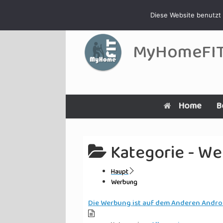
Zum
Diese Website benutzt 
Inhalt
springen
MyHomeFI
Home
B
Kategorie -
We
Haupt
Werbung
Die Werbung ist auf dem Anderen Andro