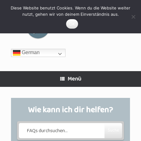
Zum
Inhalt
Diese Website benutzt Cookies. Wenn du die Website weiter
springen
nutzt, gehen wir von deinem Einverständnis aus.
MyHomeFIT
OK
German
Menü
Wie kann ich dir helfen?
Suche